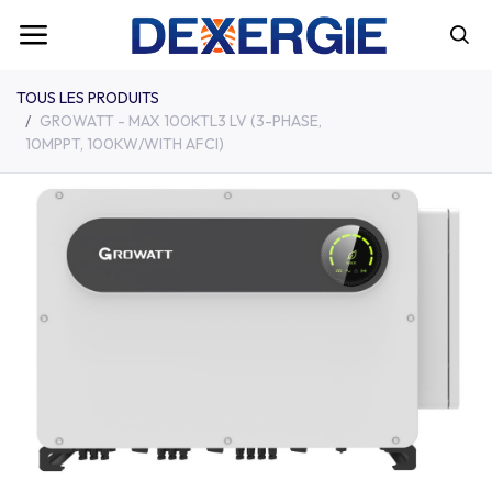
TOUS LES PRODUITS
GROWATT - MAX 100KTL3 LV (3-PHASE,
10MPPT, 100KW/WITH AFCI)