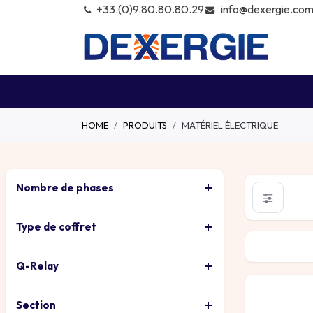
info@dexergie.co
+͏33.(0)9.80.80.80.29
KITS
MODULES
ONDULEU
HOME
PRODUITS
MATÉRIEL ÉLECTRIQUE
Nombre de phases
Type de coffret
Coffrets P
Q-Relay
Section