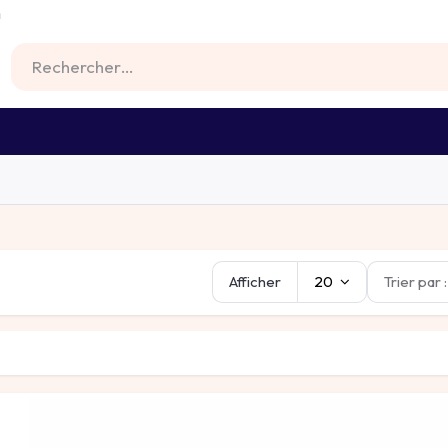
m
RS
FIXATIONS
BATTERIES
MATERIEL
Afficher
20
Trier par :
V
Câbles
Connecteurs
Outillage
Inverseurs d