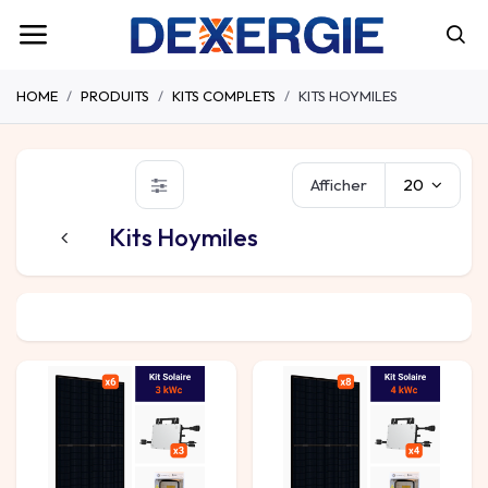
HOME
PRODUITS
KITS COMPLETS
KITS HOYMILES
Afficher
20
Kits Hoymiles
Kits APSystems
Kits Enphase
Kits Huawei
Kit