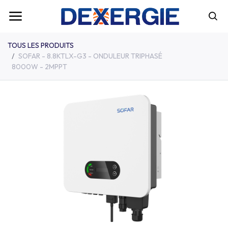
TOUS LES PRODUITS
SOFAR - 8.8KTLX-G3 - ONDULEUR TRIPHASÉ
8000W - 2MPPT