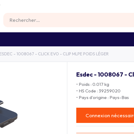
m
RS
FIXATIONS
BATTERIES
MATERIEL
ESDEC - 1008067 - CLICK EVO - CLIP MLPE POIDS LÉGER
Esdec - 1008067 - Cl
• Poids : 0.017 kg
• HS Code : 39259020
• Pays d'origine : Pays-Bas
Connexion nécessaire