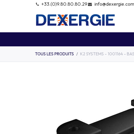
info@dexergie.co
+͏33.(0)9.80.80.80.29
KITS
MODULES
ONDULEU
TOUS LES PRODUITS
K2 SYSTEMS - 1001164 - BA