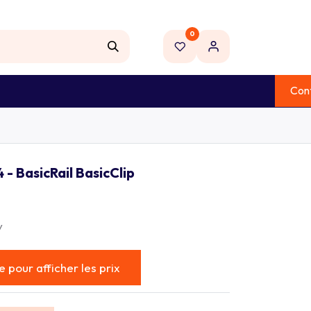
0
NOUVEAU
Con
 ELECTRIQUE
OUTILLAGE
MARQUES
 - BasicRail BasicClip
y
 pour afficher les prix