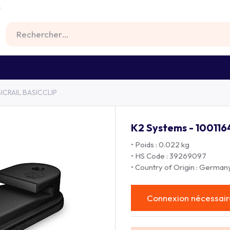
m
RS
FIXATIONS
BATTERIES
MATERIEL
SICRAIL BASICCLIP
K2 Systems - 1001164
• Poids : 0.022 kg
• HS Code : 39269097
• Country of Origin : German
Connexion nécessaire