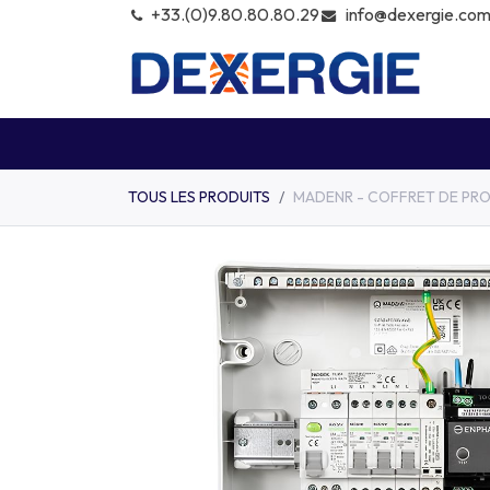
info@dexergie.co
+͏33.(0)9.80.80.80.29
KITS
MODULES
ONDULEU
TOUS LES PRODUITS
MADENR - COFFRET DE PRO