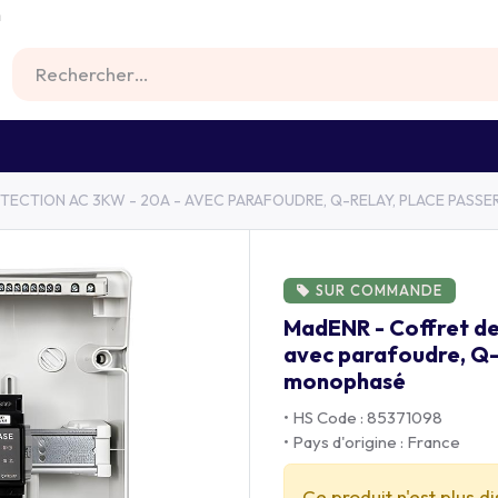
m
RS
FIXATIONS
BATTERIES
MATERIEL
TECTION AC 3KW - 20A - AVEC PARAFOUDRE, Q-RELAY, PLACE PASS
SUR COMMANDE
MadENR - Coffret de
avec parafoudre, Q-R
monophasé
• HS Code : 85371098
• Pays d'origine : France
Ce produit n'est plus d