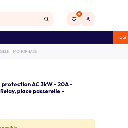
0
NOUVEAU
Con
 ELECTRIQUE
OUTILLAGE
MARQUES
ERELLE - MONOPHASÉ
 protection AC 3kW - 20A -
elay, place passerelle -
isponible.