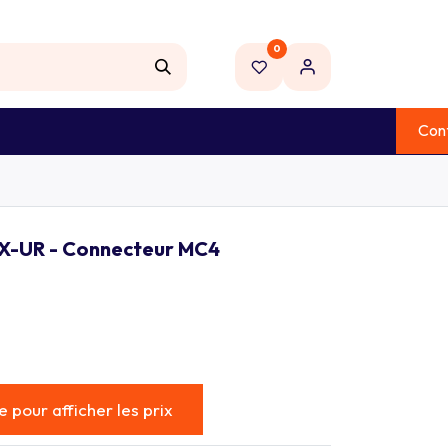
0
NOUVEAU
Con
 ELECTRIQUE
OUTILLAGE
MARQUES
6X-UR - Connecteur MC4
 pour afficher les prix