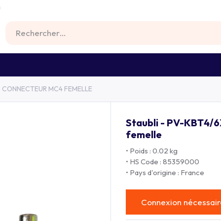
m
RS
FIXATIONS
BATTERIES
MATERIEL
 - CONNECTEUR MC4 FEMELLE
Staubli - PV-KBT4/
femelle
• Poids : 0.02 kg
• HS Code : 85359000
• Pays d'origine : France
Connexion nécessaire