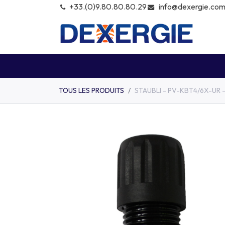
info@dexergie.co
+͏33.(0)9.80.80.80.29
KITS
MODULES
ONDULEU
TOUS LES PRODUITS
STAUBLI - PV-KBT4/6X-UR