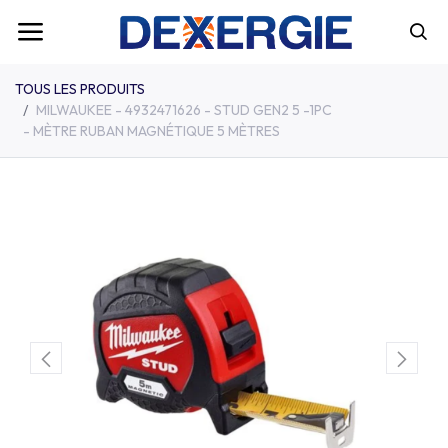
TOUS LES PRODUITS
MILWAUKEE - 4932471626 - STUD GEN2 5 -1PC
- MÈTRE RUBAN MAGNÉTIQUE 5 MÈTRES