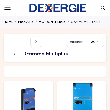
HOME
PRODUITS
VICTRON ENERGY
GAMME MULTIPLUS
Afficher
20
Gamme Multiplus
Gamme Multiplus
Régulateurs de charge RS
Acce