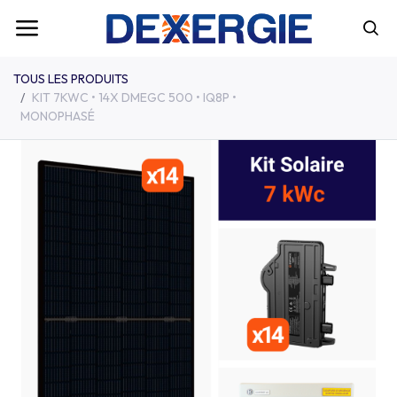
TOUS LES PRODUITS
KIT 7KWC • 14X DMEGC 500 • IQ8P •
MONOPHASÉ